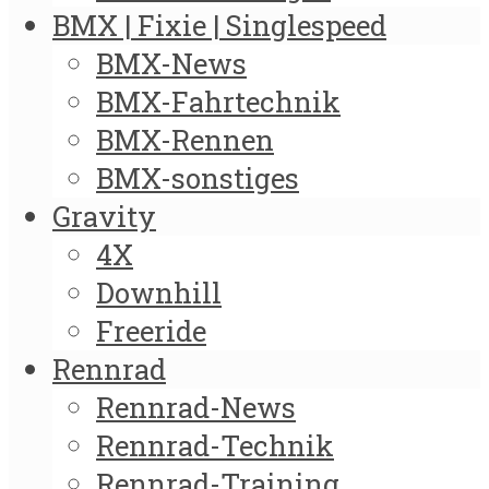
BMX | Fixie | Singlespeed
BMX-News
BMX-Fahrtechnik
BMX-Rennen
BMX-sonstiges
Gravity
4X
Downhill
Freeride
Rennrad
Rennrad-News
Rennrad-Technik
Rennrad-Training