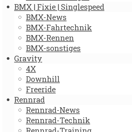
BMX | Fixie | Singlespeed
BMX-News
BMX-Fahrtechnik
BMX-Rennen
BMX-sonstiges
Gravity
4X
Downhill
Freeride
Rennrad
Rennrad-News
Rennrad-Technik
Rennrad-Training