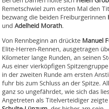
Bei den Damen holte sich
Helen Grob
Remetschwiel zum ersten Mal den Tite
bezwang die beiden Freiburgerinnen
und
Adelheid Morath
.
Von Rennbeginn an drückte
Manuel F
Elite-Herren-Rennen, ausgetragen übe
Kilometer lange Runden, an seinen S
Aus einer vierköpfigen Spitzengruppe 
in der zweiten Runde am ersten Anst
fuhr bis zum Schluss an der Spitze. Al
ganz so ungefährdet, wie sich das lies
Angetreten als Titelverteidiger zeigte
Schulte-Lünzum
, der bisher am sein