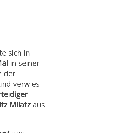
e sich in
Mal
in seiner
n der
und verwies
rteidiger
tz Milatz
aus