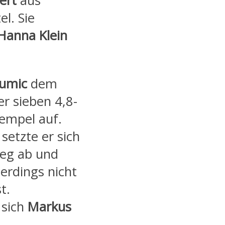
ert
aus
l. Sie
Hanna Klein
umic
dem
r sieben 4,8-
tempel auf.
setzte er sich
ieg ab und
lerdings nicht
t.
 sich
Markus