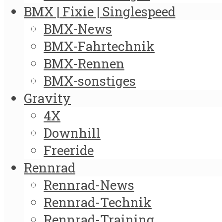
BMX | Fixie | Singlespeed
BMX-News
BMX-Fahrtechnik
BMX-Rennen
BMX-sonstiges
Gravity
4X
Downhill
Freeride
Rennrad
Rennrad-News
Rennrad-Technik
Rennrad-Training