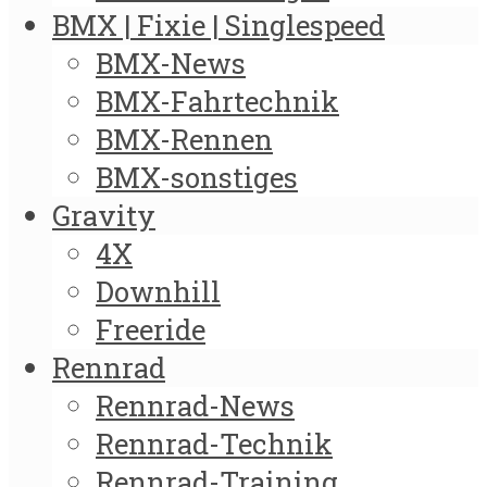
BMX | Fixie | Singlespeed
BMX-News
BMX-Fahrtechnik
BMX-Rennen
BMX-sonstiges
Gravity
4X
Downhill
Freeride
Rennrad
Rennrad-News
Rennrad-Technik
Rennrad-Training