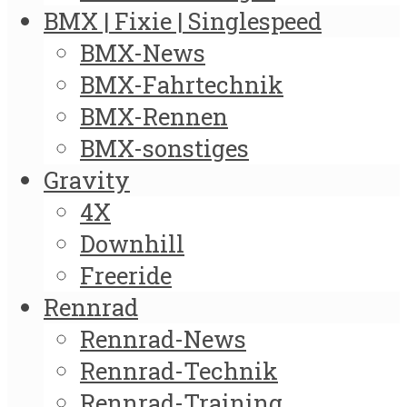
BMX | Fixie | Singlespeed
BMX-News
BMX-Fahrtechnik
BMX-Rennen
BMX-sonstiges
Gravity
4X
Downhill
Freeride
Rennrad
Rennrad-News
Rennrad-Technik
Rennrad-Training