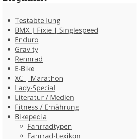
Testabteilung
BMX | Fixie | Singlespeed
Enduro
Gravity
Rennrad
E-Bike
XC | Marathon
Lady-Special
Literatur / Medien
Fitness / Ernährung
Bikepedia
Fahrradtypen
Fahrrad-Lexikon