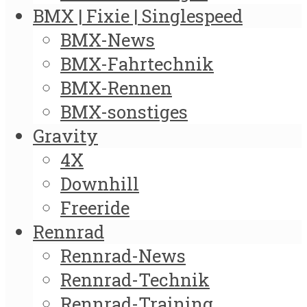
BMX | Fixie | Singlespeed
BMX-News
BMX-Fahrtechnik
BMX-Rennen
BMX-sonstiges
Gravity
4X
Downhill
Freeride
Rennrad
Rennrad-News
Rennrad-Technik
Rennrad-Training