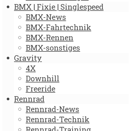
BMX | Fixie | Singlespeed
BMX-News
BMX-Fahrtechnik
BMX-Rennen
BMX-sonstiges
Gravity
4X
Downhill
Freeride
Rennrad
Rennrad-News
Rennrad-Technik
Rennrad-Training