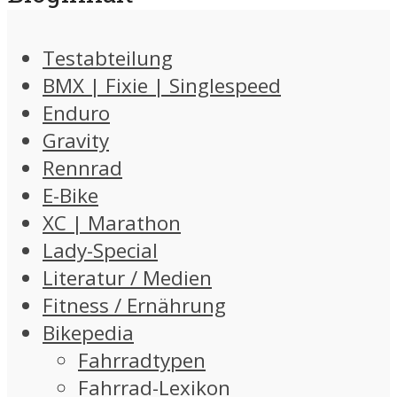
Testabteilung
BMX | Fixie | Singlespeed
Enduro
Gravity
Rennrad
E-Bike
XC | Marathon
Lady-Special
Literatur / Medien
Fitness / Ernährung
Bikepedia
Fahrradtypen
Fahrrad-Lexikon