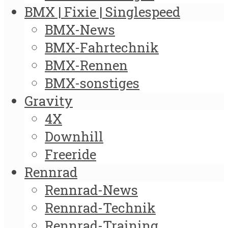
BMX | Fixie | Singlespeed
BMX-News
BMX-Fahrtechnik
BMX-Rennen
BMX-sonstiges
Gravity
4X
Downhill
Freeride
Rennrad
Rennrad-News
Rennrad-Technik
Rennrad-Training