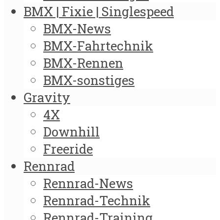
BMX | Fixie | Singlespeed
BMX-News
BMX-Fahrtechnik
BMX-Rennen
BMX-sonstiges
Gravity
4X
Downhill
Freeride
Rennrad
Rennrad-News
Rennrad-Technik
Rennrad-Training