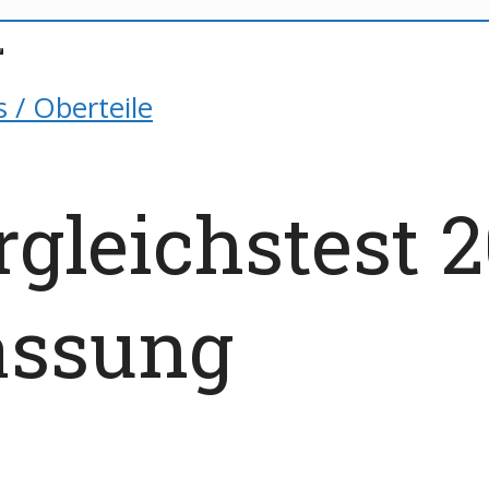
s / Oberteile
gleichstest 2
ssung