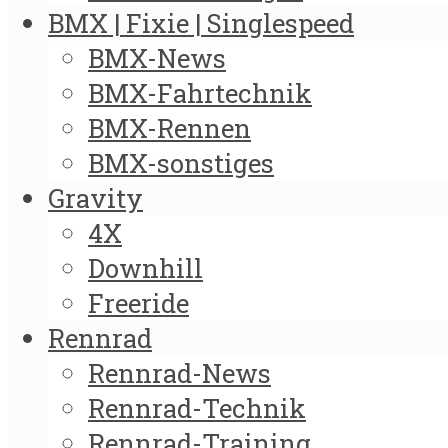
BMX | Fixie | Singlespeed
BMX-News
BMX-Fahrtechnik
BMX-Rennen
BMX-sonstiges
Gravity
4X
Downhill
Freeride
Rennrad
Rennrad-News
Rennrad-Technik
Rennrad-Training