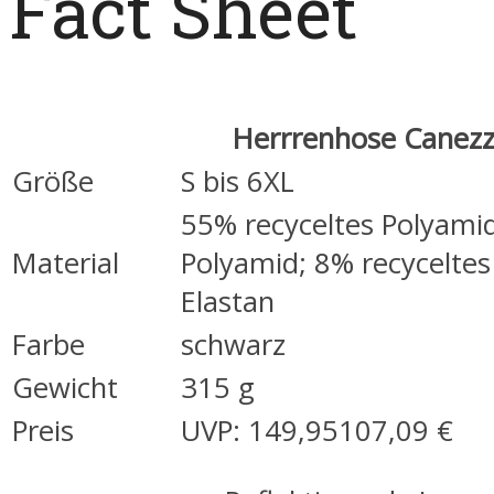
Fact Sheet
Herrrenhose Canezz
Größe
S bis 6XL
55% recyceltes Polyami
Material
Polyamid; 8% recyceltes
Elastan
Farbe
schwarz
Gewicht
315 g
Preis
UVP: 149,95107,09 €