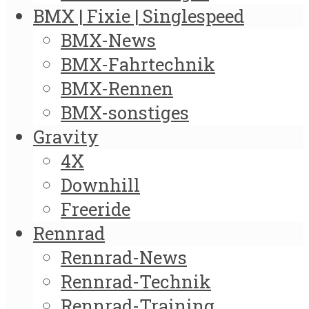
BMX | Fixie | Singlespeed
BMX-News
BMX-Fahrtechnik
BMX-Rennen
BMX-sonstiges
Gravity
4X
Downhill
Freeride
Rennrad
Rennrad-News
Rennrad-Technik
Rennrad-Training