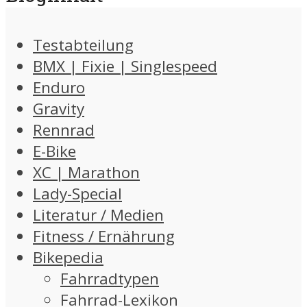
Testabteilung
BMX | Fixie | Singlespeed
Enduro
Gravity
Rennrad
E-Bike
XC | Marathon
Lady-Special
Literatur / Medien
Fitness / Ernährung
Bikepedia
Fahrradtypen
Fahrrad-Lexikon