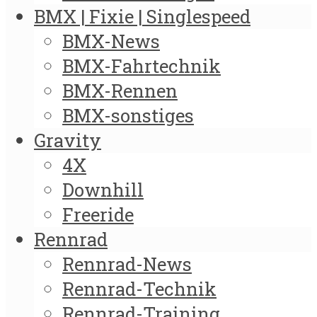
BMX | Fixie | Singlespeed
BMX-News
BMX-Fahrtechnik
BMX-Rennen
BMX-sonstiges
Gravity
4X
Downhill
Freeride
Rennrad
Rennrad-News
Rennrad-Technik
Rennrad-Training