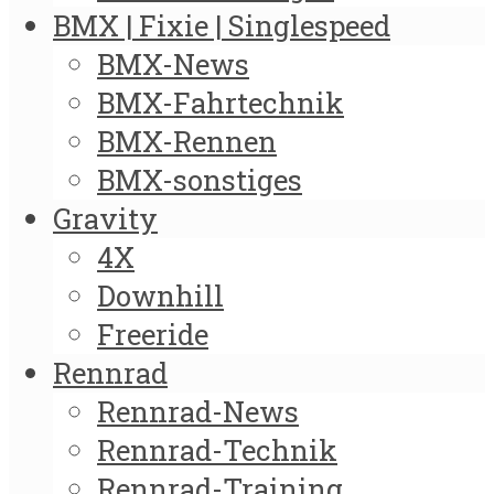
BMX | Fixie | Singlespeed
BMX-News
BMX-Fahrtechnik
BMX-Rennen
BMX-sonstiges
Gravity
4X
Downhill
Freeride
Rennrad
Rennrad-News
Rennrad-Technik
Rennrad-Training