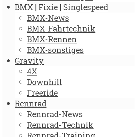
BMX | Fixie | Singlespeed
BMX-News
BMX-Fahrtechnik
BMX-Rennen
BMX-sonstiges
Gravity
4X
Downhill
Freeride
Rennrad
Rennrad-News
Rennrad-Technik
Rennrad-Training