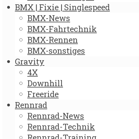
BMX | Fixie | Singlespeed
BMX-News
BMX-Fahrtechnik
BMX-Rennen
BMX-sonstiges
Gravity
4X
Downhill
Freeride
Rennrad
Rennrad-News
Rennrad-Technik
Rennrad-Training