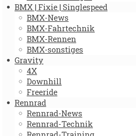
BMX | Fixie | Singlespeed
BMX-News
BMX-Fahrtechnik
BMX-Rennen
BMX-sonstiges
Gravity
4X
Downhill
Freeride
Rennrad
Rennrad-News
Rennrad-Technik
Rennrad-Training