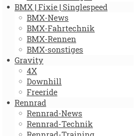
BMX | Fixie | Singlespeed
BMX-News
BMX-Fahrtechnik
BMX-Rennen
BMX-sonstiges
Gravity
4X
Downhill
Freeride
Rennrad
Rennrad-News
Rennrad-Technik
Rennrad-Training