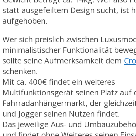
statt ausgefeiltem Design sucht, ist 
aufgehoben.
Wer sich preislich zwischen Luxusmod
minimalistischer Funktionalität bew
sollte seine Aufmerksamkeit dem
Cro
schenken.
Mit ca. 400€ findet ein weiteres
Multifunktionsgerät seinen Platz auf
Fahrradanhängermarkt, der gleichzeit
und Jogger seinen Nutzen findet.
Das jeweilige Aus- und Umbauzubehör 
und findet ohne Weiteres seinen Eins