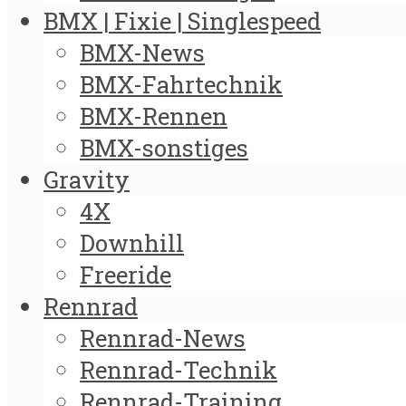
BMX | Fixie | Singlespeed
BMX-News
BMX-Fahrtechnik
BMX-Rennen
BMX-sonstiges
Gravity
4X
Downhill
Freeride
Rennrad
Rennrad-News
Rennrad-Technik
Rennrad-Training