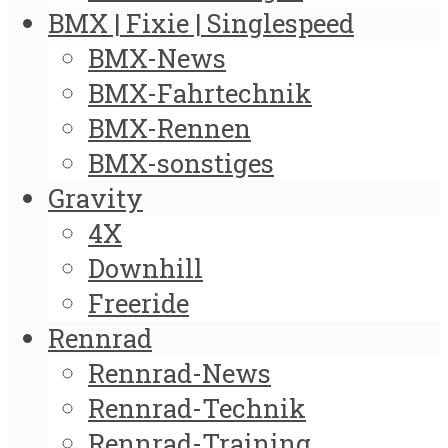
BMX | Fixie | Singlespeed
BMX-News
BMX-Fahrtechnik
BMX-Rennen
BMX-sonstiges
Gravity
4X
Downhill
Freeride
Rennrad
Rennrad-News
Rennrad-Technik
Rennrad-Training