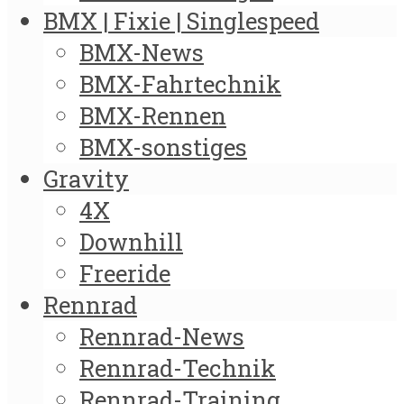
BMX | Fixie | Singlespeed
BMX-News
BMX-Fahrtechnik
BMX-Rennen
BMX-sonstiges
Gravity
4X
Downhill
Freeride
Rennrad
Rennrad-News
Rennrad-Technik
Rennrad-Training