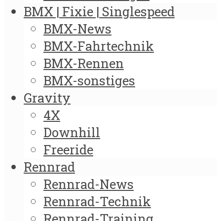
BMX | Fixie | Singlespeed
BMX-News
BMX-Fahrtechnik
BMX-Rennen
BMX-sonstiges
Gravity
4X
Downhill
Freeride
Rennrad
Rennrad-News
Rennrad-Technik
Rennrad-Training