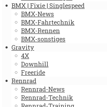
BMX | Fixie | Singlespeed
BMX-News
BMX-Fahrtechnik
BMX-Rennen
BMX-sonstiges
Gravity
4X
Downhill
Freeride
Rennrad
Rennrad-News
Rennrad-Technik
Rennrad-Training