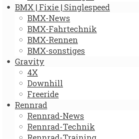
BMX | Fixie | Singlespeed
BMX-News
BMX-Fahrtechnik
BMX-Rennen
BMX-sonstiges
Gravity
4X
Downhill
Freeride
Rennrad
Rennrad-News
Rennrad-Technik
Rennrad-Training