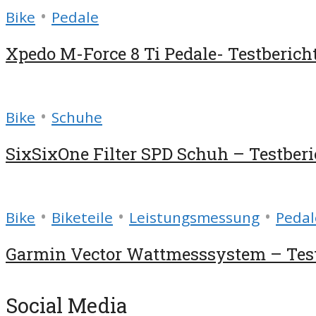
•
Bike
Pedale
Xpedo M-Force 8 Ti Pedale- Testberich
•
Bike
Schuhe
SixSixOne Filter SPD Schuh – Testberi
•
•
•
Bike
Biketeile
Leistungsmessung
Pedal
Garmin Vector Wattmesssystem – Test
Social Media