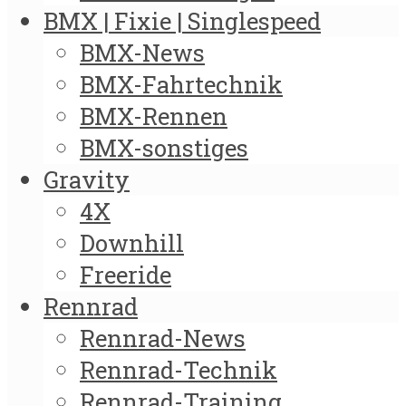
BMX | Fixie | Singlespeed
BMX-News
BMX-Fahrtechnik
BMX-Rennen
BMX-sonstiges
Gravity
4X
Downhill
Freeride
Rennrad
Rennrad-News
Rennrad-Technik
Rennrad-Training