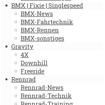
BMX | Fixie | Singlespeed
BMX-News
BMX-Fahrtechnik
BMX-Rennen
BMX-sonstiges
Gravity
4X
Downhill
Freeride
Rennrad
Rennrad-News
Rennrad-Technik
Rennrad-Training