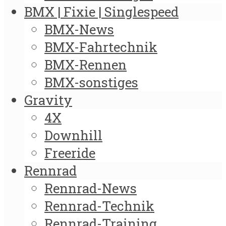
BMX | Fixie | Singlespeed
BMX-News
BMX-Fahrtechnik
BMX-Rennen
BMX-sonstiges
Gravity
4X
Downhill
Freeride
Rennrad
Rennrad-News
Rennrad-Technik
Rennrad-Training