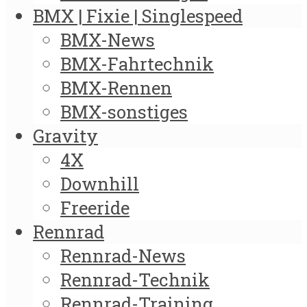
BMX | Fixie | Singlespeed
BMX-News
BMX-Fahrtechnik
BMX-Rennen
BMX-sonstiges
Gravity
4X
Downhill
Freeride
Rennrad
Rennrad-News
Rennrad-Technik
Rennrad-Training