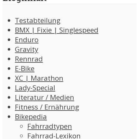
Testabteilung
BMX | Fixie | Singlespeed
Enduro
Gravity
Rennrad
E-Bike
XC | Marathon
Lady-Special
Literatur / Medien
Fitness / Ernährung
Bikepedia
Fahrradtypen
Fahrrad-Lexikon