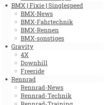
BMX | Fixie | Singlespeed
BMX-News
BMX-Fahrtechnik
BMX-Rennen
BMX-sonstiges
Gravity
4X
Downhill
Freeride
Rennrad
Rennrad-News
Rennrad-Technik
Rennrad-Training