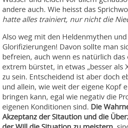
andere auch. Wie heisst das Sprichwo
hatte alles trainiert, nur nicht die Nie
Also weg mit den Heldenmythen und
Glorifizierungen! Davon sollte man si
befreien, auch wenn es natürlich das
extrem bürstet, in etwas „besser als
zu sein. Entscheidend ist aber doch e
und allein, wie weit der eigene Kopf e
bringen kann, egal wie negativ die P
eigenen Konditionen sind.
Die Wahrn
Akzeptanz der Sitaution und die Übe
der Will die Situation zu meistern
, sin