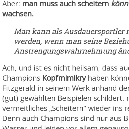
Aber:
man muss auch scheitern
könn
wachsen.
Man kann als Ausdauersportler n
werden, wenn man seine Bezieh
Anstrengungswahrnehmung änd
Ach, und ist es nicht heilsam, dass au
Champions
Kopfmimikry
haben könn
Fitzgerald in seinem Werk anhand de
(gut) gewählten Beispielen schildert, 
vermeitliches „Scheitern“ wieder ins r
Denn auch Champions sind nur aus B
Wasser und leiden vor allem genauso