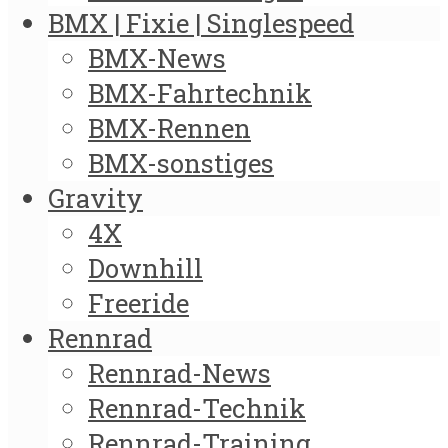
BMX | Fixie | Singlespeed
BMX-News
BMX-Fahrtechnik
BMX-Rennen
BMX-sonstiges
Gravity
4X
Downhill
Freeride
Rennrad
Rennrad-News
Rennrad-Technik
Rennrad-Training