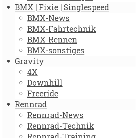
BMX | Fixie | Singlespeed
BMX-News
BMX-Fahrtechnik
BMX-Rennen
BMX-sonstiges
Gravity
4X
Downhill
Freeride
Rennrad
Rennrad-News
Rennrad-Technik
Rennrad-Training