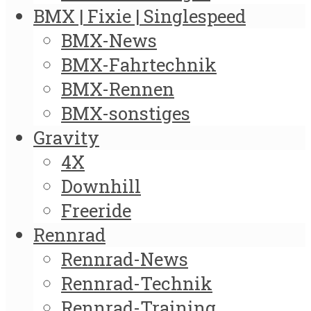
BMX | Fixie | Singlespeed
BMX-News
BMX-Fahrtechnik
BMX-Rennen
BMX-sonstiges
Gravity
4X
Downhill
Freeride
Rennrad
Rennrad-News
Rennrad-Technik
Rennrad-Training