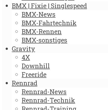
BMX | Fixie | Singlespeed
BMX-News
BMX-Fahrtechnik
BMX-Rennen
BMX-sonstiges
Gravity
4X
Downhill
Freeride
Rennrad
Rennrad-News
Rennrad-Technik
Rennrad-Training