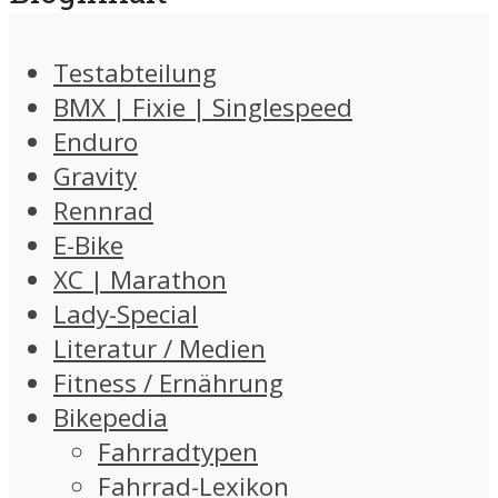
Testabteilung
BMX | Fixie | Singlespeed
Enduro
Gravity
Rennrad
E-Bike
XC | Marathon
Lady-Special
Literatur / Medien
Fitness / Ernährung
Bikepedia
Fahrradtypen
Fahrrad-Lexikon