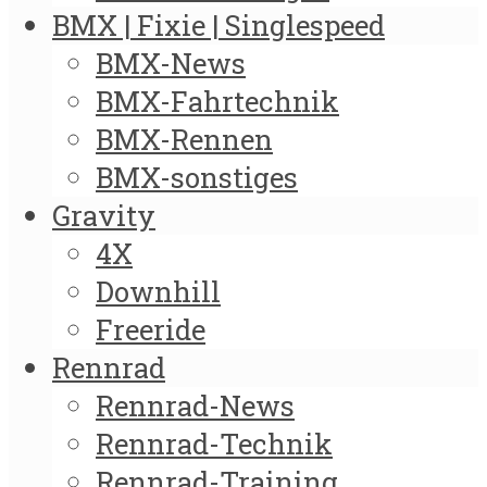
BMX | Fixie | Singlespeed
BMX-News
BMX-Fahrtechnik
BMX-Rennen
BMX-sonstiges
Gravity
4X
Downhill
Freeride
Rennrad
Rennrad-News
Rennrad-Technik
Rennrad-Training