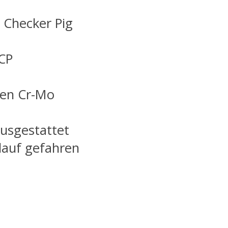
 Checker Pig
 CP
gen Cr-Mo
ausgestattet
lauf gefahren