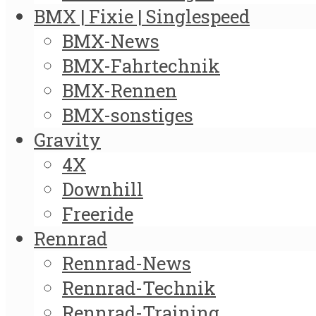
BMX | Fixie | Singlespeed
BMX-News
BMX-Fahrtechnik
BMX-Rennen
BMX-sonstiges
Gravity
4X
Downhill
Freeride
Rennrad
Rennrad-News
Rennrad-Technik
Rennrad-Training