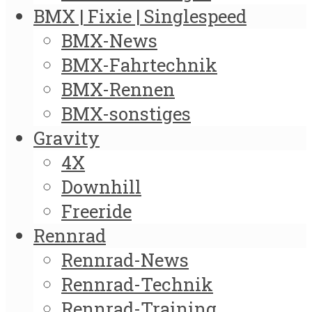
BMX | Fixie | Singlespeed
BMX-News
BMX-Fahrtechnik
BMX-Rennen
BMX-sonstiges
Gravity
4X
Downhill
Freeride
Rennrad
Rennrad-News
Rennrad-Technik
Rennrad-Training