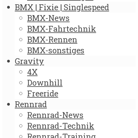
BMX | Fixie | Singlespeed
BMX-News
BMX-Fahrtechnik
BMX-Rennen
BMX-sonstiges
Gravity
4X
Downhill
Freeride
Rennrad
Rennrad-News
Rennrad-Technik
Rennrad-Training