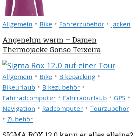
•
•
•
Allgemein
Bike
Fahrerzubehör
Jacken
Angenehm warm – Damen
Thermojacke Gonso Teixeira
•
•
•
Allgemein
Bike
Bikepacking
•
•
Bikeurlaub
Bikezubehör
•
•
•
Fahrradcomputer
Fahrradurlaub
GPS
•
•
Navigation
Radcomputer
Tourzubehör
•
Zubehör
SIGMA ROX 12.0 kann er alles alleine?