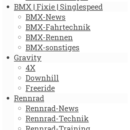
BMX | Fixie | Singlespeed
BMX-News
BMX-Fahrtechnik
BMX-Rennen
BMX-sonstiges
Gravity
4X
Downhill
Freeride
Rennrad
Rennrad-News
Rennrad-Technik
Rennrad-Training