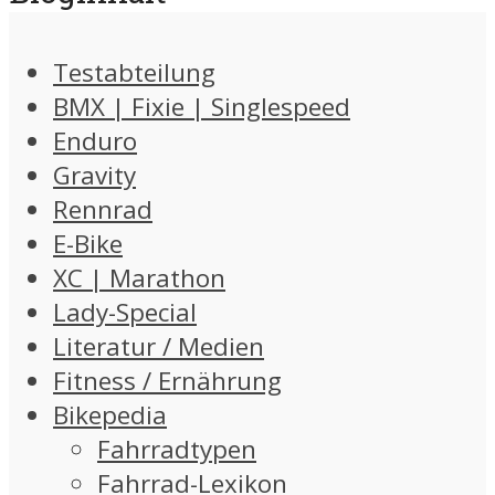
Testabteilung
BMX | Fixie | Singlespeed
Enduro
Gravity
Rennrad
E-Bike
XC | Marathon
Lady-Special
Literatur / Medien
Fitness / Ernährung
Bikepedia
Fahrradtypen
Fahrrad-Lexikon