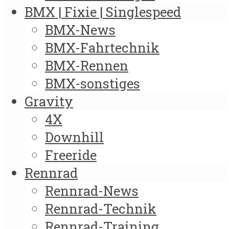
BMX | Fixie | Singlespeed
BMX-News
BMX-Fahrtechnik
BMX-Rennen
BMX-sonstiges
Gravity
4X
Downhill
Freeride
Rennrad
Rennrad-News
Rennrad-Technik
Rennrad-Training