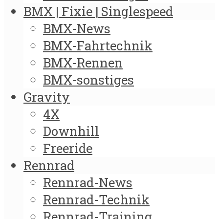
BMX | Fixie | Singlespeed
BMX-News
BMX-Fahrtechnik
BMX-Rennen
BMX-sonstiges
Gravity
4X
Downhill
Freeride
Rennrad
Rennrad-News
Rennrad-Technik
Rennrad-Training