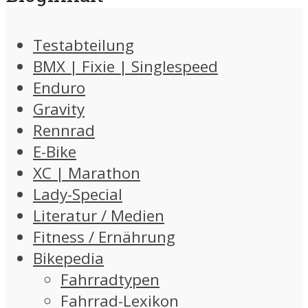
Testabteilung
BMX | Fixie | Singlespeed
Enduro
Gravity
Rennrad
E-Bike
XC | Marathon
Lady-Special
Literatur / Medien
Fitness / Ernährung
Bikepedia
Fahrradtypen
Fahrrad-Lexikon