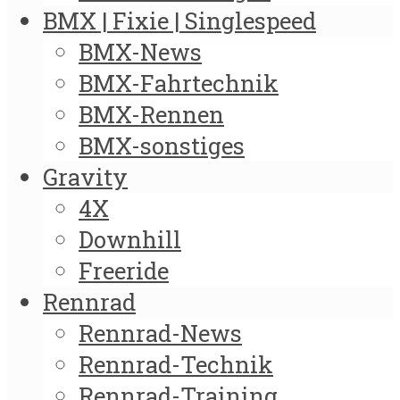
BMX | Fixie | Singlespeed
BMX-News
BMX-Fahrtechnik
BMX-Rennen
BMX-sonstiges
Gravity
4X
Downhill
Freeride
Rennrad
Rennrad-News
Rennrad-Technik
Rennrad-Training