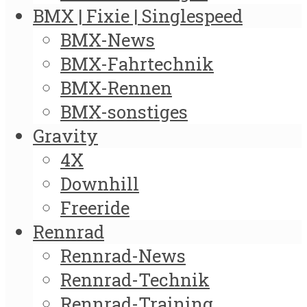
BMX | Fixie | Singlespeed
BMX-News
BMX-Fahrtechnik
BMX-Rennen
BMX-sonstiges
Gravity
4X
Downhill
Freeride
Rennrad
Rennrad-News
Rennrad-Technik
Rennrad-Training