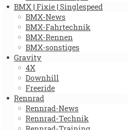
BMX | Fixie | Singlespeed
BMX-News
BMX-Fahrtechnik
BMX-Rennen
BMX-sonstiges
Gravity
4X
Downhill
Freeride
Rennrad
Rennrad-News
Rennrad-Technik
Rennrad-Training