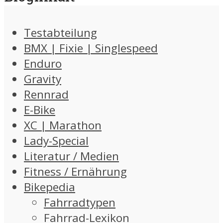
Testabteilung
BMX | Fixie | Singlespeed
Enduro
Gravity
Rennrad
E-Bike
XC | Marathon
Lady-Special
Literatur / Medien
Fitness / Ernährung
Bikepedia
Fahrradtypen
Fahrrad-Lexikon