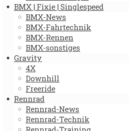
BMX | Fixie | Singlespeed
BMX-News
BMX-Fahrtechnik
BMX-Rennen
BMX-sonstiges
Gravity
4X
Downhill
Freeride
Rennrad
Rennrad-News
Rennrad-Technik
Rennrad-Training