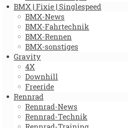
BMX | Fixie | Singlespeed
BMX-News
BMX-Fahrtechnik
BMX-Rennen
BMX-sonstiges
Gravity
4X
Downhill
Freeride
Rennrad
Rennrad-News
Rennrad-Technik
Rennrad-Training