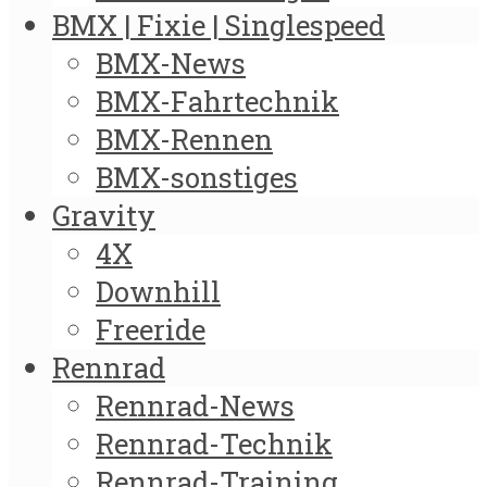
BMX | Fixie | Singlespeed
BMX-News
BMX-Fahrtechnik
BMX-Rennen
BMX-sonstiges
Gravity
4X
Downhill
Freeride
Rennrad
Rennrad-News
Rennrad-Technik
Rennrad-Training