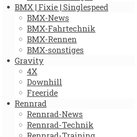
BMX | Fixie | Singlespeed
BMX-News
BMX-Fahrtechnik
BMX-Rennen
BMX-sonstiges
Gravity
4X
Downhill
Freeride
Rennrad
Rennrad-News
Rennrad-Technik
Rennrad-Training