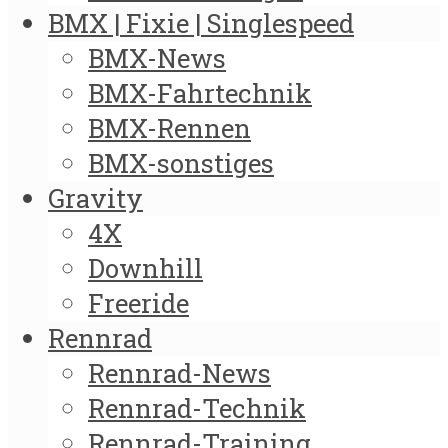
BMX | Fixie | Singlespeed
BMX-News
BMX-Fahrtechnik
BMX-Rennen
BMX-sonstiges
Gravity
4X
Downhill
Freeride
Rennrad
Rennrad-News
Rennrad-Technik
Rennrad-Training