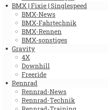
BMX | Fixie | Singlespeed
BMX-News
BMX-Fahrtechnik
BMX-Rennen
BMX-sonstiges
Gravity
4X
Downhill
Freeride
Rennrad
Rennrad-News
Rennrad-Technik
Rennrad-Training