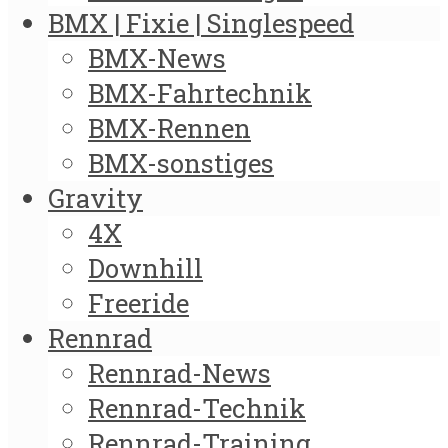
BMX | Fixie | Singlespeed
BMX-News
BMX-Fahrtechnik
BMX-Rennen
BMX-sonstiges
Gravity
4X
Downhill
Freeride
Rennrad
Rennrad-News
Rennrad-Technik
Rennrad-Training