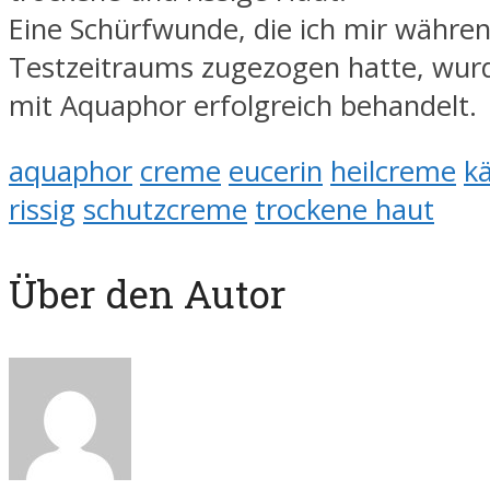
Eine Schürfwunde, die ich mir währe
Testzeitraums zugezogen hatte, wurd
mit Aquaphor erfolgreich behandelt.
aquaphor
creme
eucerin
heilcreme
k
rissig
schutzcreme
trockene haut
Über den Autor