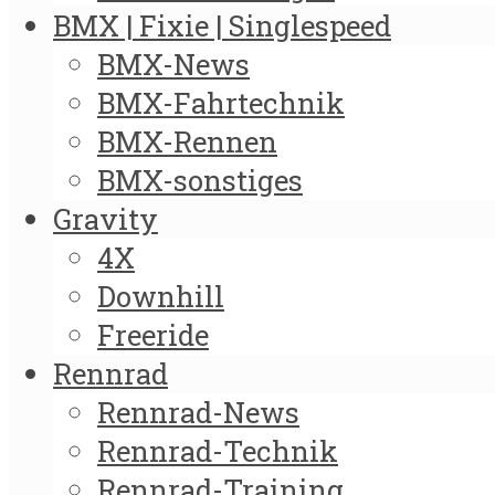
BMX | Fixie | Singlespeed
BMX-News
BMX-Fahrtechnik
BMX-Rennen
BMX-sonstiges
Gravity
4X
Downhill
Freeride
Rennrad
Rennrad-News
Rennrad-Technik
Rennrad-Training